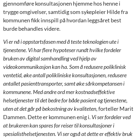
gjennomføre konsultasjonen hjemme hos henne i
trygge omgivelser, samtidig som sykepleier Hilde fra
kommunen fikk innspill på hvordan leggsåret best
burde behandles videre.
Vi er nå i oppstartsfasen med å teste teknologien ute i
tjenestene. Vi har flere hypoteser rundt hvilke fordeler
bruken av digital samhandling ved hjelp av
videokommunikasjon kan ha. Som å redusere poliklinisk
ventetid, øke antall polikliniske konsultasjonen, redusere
antallet pasienttransporter, samt øke sårkompetansen i
kommunene. Med andre ord mer kostnadseffektive
helsetjenester til det bedre for både pasient og tjenestene,
uten at det går på bekostning av kvaliteten
, forteller Marit
Dammen.
Dette er kommunen enig i.
Vi ser fordeler ved
at brukeren kan spares for reiser til konsultasjoner i
spesialisthelsetjenesten. Vi ser også at dette er effektiv bruk