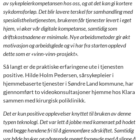
av sykepleierkompetansen hos oss, og at det kan gi kortere
sykdomsforløp. Det blir lavere terskel for samhandling med
spesialisthelsetjenesten, brukeren får tjenester levert i eget
hjem, vi øker vår digitale kompetanse, samtidig som
driftskostnadene er minimale. Nye arbeidsmetoder gir økt
motivasjon og arbeidsglede og vi har fra starten opplevd
dette som er «vinn-vinn-prosjekt».
Så langt er de praktiske erfaringene ute i tjenesten
positive. Hilde Holm Pedersen, sårsykepleier i
hjemmebaserte tjenester i Søndre Land kommune, har
gjennomført to videokonsultasjoner hjemme hos Klara
sammen med kirurgisk poliklinikk.
Det er kun positive opplevelser knyttet til bruken av denne
typen teknologi. Det var lett å jobbe med kameraet på hodet
med begge hendene fri til å gjennomføre sårskiftet. Samtidig
var både bruker og pårørende meget fornøyde med å slippe å