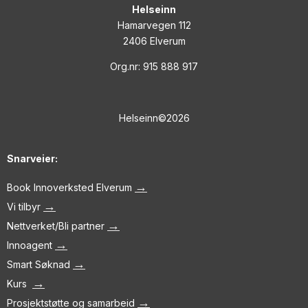
Helseinn
Hamarvegen 112
2406 Elverum
Org.nr: 915 888 917
Helseinn©2026
Snarveier:
→
Book Innoverksted Elverum
→
Vi tilbyr
→
Nettverket/Bli partner
→
Innoagent
→
Smart Søknad
→
Kurs
→
Prosjektstøtte og samarbeid