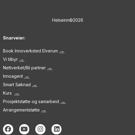
Helseinn©2026
Snarveier:
→
Book Innoverksted Elverum
→
Vi tilbyr
→
Nettverket/Bli partner
→
Innoagent
→
Smart Søknad
→
Kurs
→
Prosjektstøtte og samarbeid
→
Arrangementstøtte