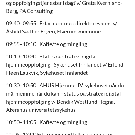
og oppfølgingstjenester i dag? v/ Grete Kvernland-
Berg, PA Consulting
09:40–09:55 |
Erfaringer med direkte respons v/
Åshild Sæther Engen, Elverum kommune
09:55–10:10 |
Kaffe/te og mingling
10:10–10:30 |
Status og strategi digital
hjemmeoppfølging i Sykehuset Innlandet
v/ Erlend
Høen Laukvik, Sykehuset Innlandet
10:30–10:50 | AHUS Hjemme: På sykehuset når du
må, hjemme når du kan – s
tatus og strategi digital
hjemmeoppfølging
v/ Bendik Westlund Hegna,
Akershus universitetssykehus
10:50–11:05 | Kaffe/te og mingling
11:05–12:00 Erfaringer med felles respons- og