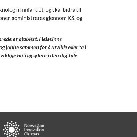
logi i Innlandet, og skal bidra til
onen administreres gjennom KS, og
erede er etablert. Helseinns
 jobbe sammen for å utvikle eller ta i
viktige bidragsytere i den digitale