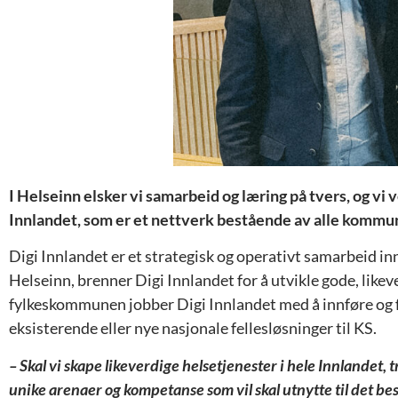
I Helseinn elsker vi samarbeid og læring på tvers, og vi 
Innlandet, som er et nettverk bestående av alle kommun
Digi Innlandet er et strategisk og operativt samarbeid inne
Helseinn, brenner Digi Innlandet for å utvikle gode, lik
fylkeskommunen jobber Digi Innlandet med å innføre og få 
eksisterende eller nye nasjonale fellesløsninger til KS.
– Skal vi skape likeverdige helsetjenester i hele Innlandet
unike arenaer og kompetanse som vil skal utnytte til det b