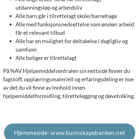
utdanningsløp og arbeidsliv
Alle barn går i tilrettelagt skole/barnehage
Alle med funksjonsnedsettelse som ønsker arbeid
får et relevant tilbud
Alle har en mulighet for deltakelse i dagligliv og
samfunn
Alle boliger er tilrettelagt
På NAV Hjelpemiddelsentralen sin nettside finner du
f
agstoff, opplæringsmateriell og erfaringsdeling er noe
av det du vil finne av innhold innen
hjelpemiddelformidling, tilrettelegging og døvetolking.
Hjemmeside: www.kunnskapsbanken.net