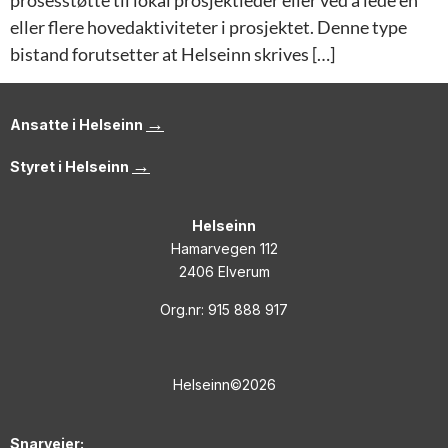
prosesstøtte til lokal prosjektleder eller ved å lede en
eller flere hovedaktiviteter i prosjektet. Denne type
bistand forutsetter at Helseinn skrives […]
→
Ansatte i Helseinn
→
Styret i Helseinn
Helseinn
Hamarvegen 112
2406 Elverum
Org.nr: 915 888 917
Helseinn©2026
Snarveier: