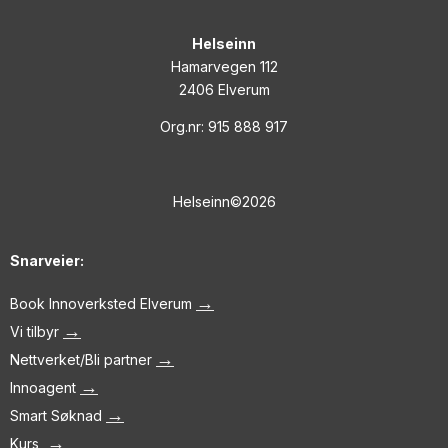
Helseinn
Hamarvegen 112
2406 Elverum
Org.nr: 915 888 917
Helseinn©2026
Snarveier:
→
Book Innoverksted Elverum
→
Vi tilbyr
→
Nettverket/Bli partner
→
Innoagent
→
Smart Søknad
→
Kurs