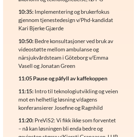
10:35:
Implementering og brukerfokus
gjennom tjenestedesign v/Phd-kandidat
Kari Bjerke Gjærde
10:50:
Bedre konsultasjoner ved bruk av
videostøtte mellom ambulanse og
närsjukvårdsteam i Göteborg v/Emma
Vasell og Jonatan Green
11:05 Pause og påfyll av kaffekoppen
11:15:
Intro til teknologiutvikling og veien
mot en helhetlig løsning v/dagens
konferansierer Josefine og Ragnhild
11:20:
PreViS2: Vi fikk ikke som forventet
– nå kan løsningen bli enda bedre og
gevinsten større v/Kjersti Granaasen, LUP