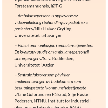
Førsteamanuensis, IØT-G
–
Ambulansepersonells opplevelse av
videoveiledning i behandling av pediatriske
pasienter
v/Nils Halvor Gryting,
Universitetet i Stavanger
–
Videokommunikasjon i ambulansetjenesten:
En kvalitativ studie om ambulansepersonell
sine erfaringer
v/Sara Rudiløkken,
Universitetet i Agder
–
Sentrale faktorer som påvirker
implementeringen av hodekamera som
beslutningsstøtte i kommunehelsetjeneste
v/Line Gulbrandsen Pålsrud, Silje Røste
Pedersen, NTNU, Institutt for industriell
økonomi og teknologiledelse, IØT-G