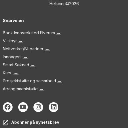
Helseinn©2026
Snarveier:
→
Book Innoverksted Elverum
→
Vi tilbyr
→
Nettverket/Bli partner
→
Innoagent
→
Smart Søknad
→
Kurs
→
Prosjektstøtte og samarbeid
→
Arrangementstøtte
Abonnér på nyhetsbrev