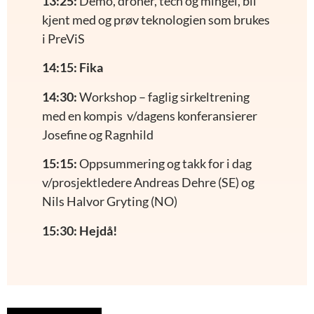
13:25:
Demo, droner, tech og mingel, bli
kjent med og prøv teknologien som brukes
i PreViS
14:15: Fika
14:30:
Workshop – faglig sirkeltrening
med en kompis v/dagens konferansierer
Josefine og Ragnhild
15:15:
Oppsummering og takk for i dag
v/prosjektledere Andreas Dehre (SE) og
Nils Halvor Gryting (NO)
15:30: Hejdå!