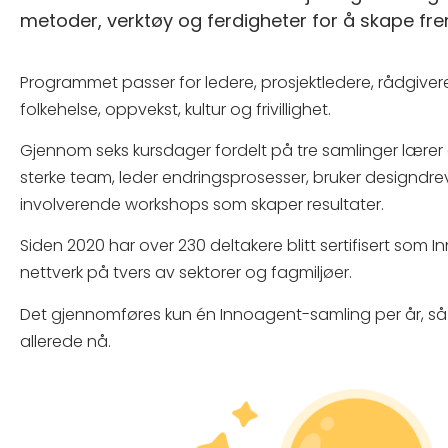
metoder, verktøy og ferdigheter for å skape frem
Programmet passer for ledere, prosjektledere, rådgivere
folkehelse, oppvekst, kultur og frivillighet.
Gjennom seks kursdager fordelt på tre samlinger lære
sterke team, leder endringsprosesser, bruker designdr
involverende workshops som skaper resultater.
Siden 2020 har over 230 deltakere blitt sertifisert som I
nettverk på tvers av sektorer og fagmiljøer.
Det gjennomføres kun én Innoagent-samling per år, så
allerede nå.