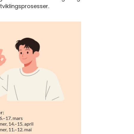
tviklingsprosesser.
r:
16.–17. mars
er, 14.–15. april
mer, 11.–12. mai