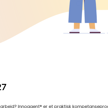
27
lingsarbeid? Innoagent® er et praktisk kompetansepr