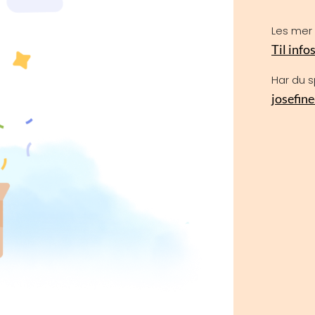
Les mer
Til info
Har du 
josefin