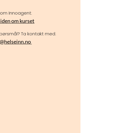
 om Innoagent:
siden om kurset
spørsmål? Ta kontakt med:
e@helseinn.no