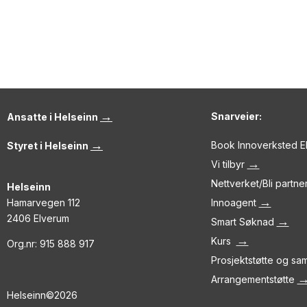
→
Snarveier:
Ansatte i Helseinn
→
Book Innoverksted 
Styret i Helseinn
→
Vi tilbyr
Nettverket/Bli partne
Helseinn
→
Hamarvegen 112
Innoagent
2406 Elverum
→
Smart Søknad
→
Kurs
Org.nr: 915 888 917
Prosjektstøtte og s
Arrangementstøtte
Helseinn©2026