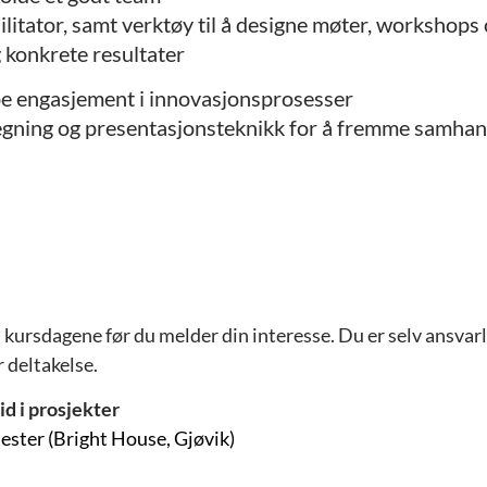
litator, samt verktøy til å designe møter, workshops
 konkrete resultater
pe engasjement i innovasjonsprosesser
egning og presentasjonsteknikk for å fremme samhand
e
kursdagene før du melder din interesse. Du er selv ansvarl
r deltakelse.
d i prosjekter
nester (Bright House, Gjøvik)