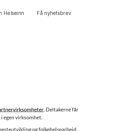
 Helseinn
Få nyhetsbrev
artnervirksomheter
. Deltakerne får
 i egen virksomhet.
enesteutvikling og folkehelsearbeid.