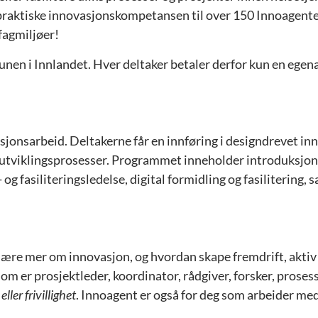
praktiske innovasjonskompetansen til over 150 Innoagenter
 fagmiljøer!
nen i Innlandet. Hver deltaker betaler derfor kun en egen
onsarbeid. Deltakerne får en innføring i designdrevet inn
eutviklingsprosesser. Programmet inneholder introduksjon
 fasiliteringsledelse, digital formidling og fasilitering, s
ære mer om innovasjon, og hvordan skape fremdrift, aktiv 
om er prosjektleder, koordinator, rådgiver, forsker, proses
ller frivillighet
. Innoagent er også for deg som arbeider med 