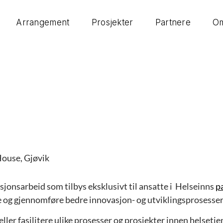
Arrangement
Prosjekter
Partnere
Om
House, Gjøvik
onsarbeid som tilbys eksklusivt til ansatte i Helseinns
p
me og gjennomføre bedre innovasjon- og utviklingsprosesser
ller fasilitere ulike prosesser og prosjekter innen helsetj