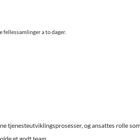
 fellessamlinger a to dager.
ne tjenesteutviklingsprosesser,
og ansattes rolle so
olde et godt team