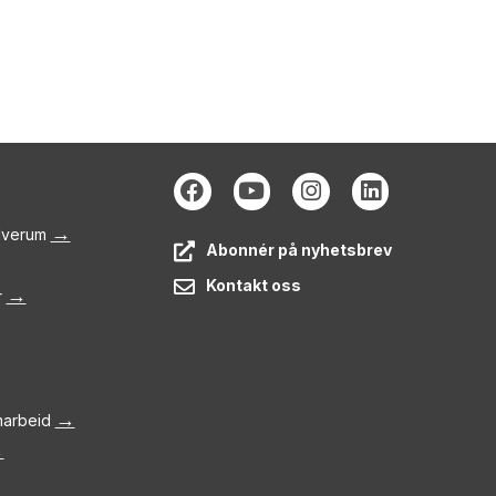
→
Elverum
Abonnér på nyhetsbrev
Kontakt oss
→
r
→
amarbeid
→