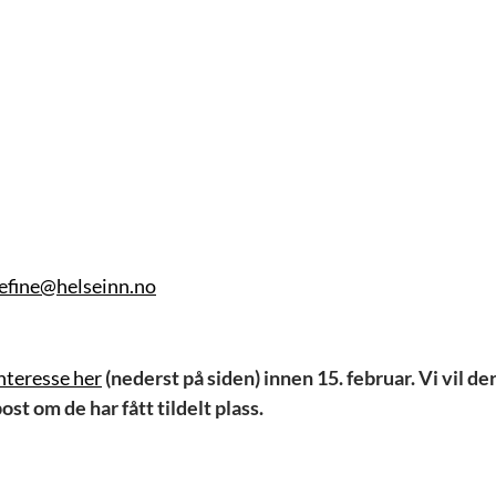
efine@helseinn.no
nteresse her
(nederst på siden)
innen 15. februar. Vi vil d
ost om de har fått tildelt plass.