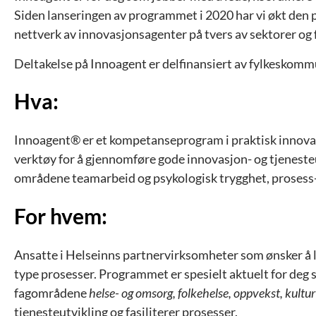
Siden lanseringen av programmet i 2020 har vi økt den 
nettverk av innovasjonsagenter på tvers av sektorer og
Deltakelse på Innoagent er delfinansiert av fylkeskommu
Hva:
Innoagent® er et kompetanseprogram i praktisk innovasj
verktøy for å gjennomføre gode innovasjon- og tjenest
områdene teamarbeid og psykologisk trygghet, prosess- og
For hvem:
Ansatte i Helseinns partnervirksomheter som ønsker å l
type prosesser. Programmet er spesielt aktuelt for deg s
fagområdene
helse- og omsorg, folkehelse, oppvekst, kultur e
tjenesteutvikling og fasiliterer prosesser
.