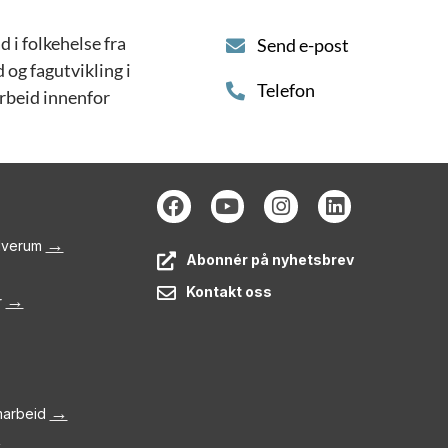
 i folkehelse fra
Send e-post
 og fagutvikling i
Telefon
arbeid innenfor
→
Elverum
Abonnér på nyhetsbrev
Kontakt oss
→
r
→
amarbeid
→