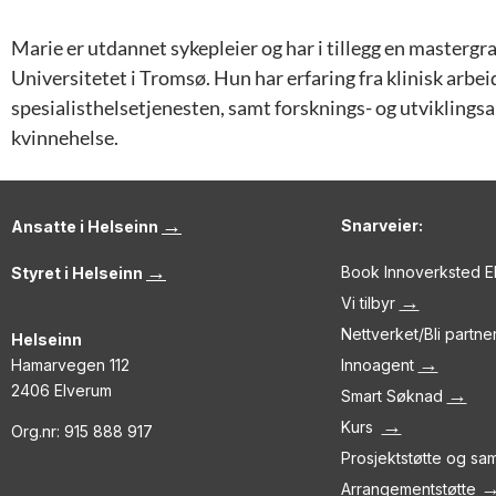
Marie er utdannet sykepleier og har i tillegg en mastergrad
Universitetet i Tromsø. Hun har erfaring fra klinisk arbeid
spesialisthelsetjenesten, samt forsknings- og utviklings
kvinnehelse.
→
Snarveier:
Ansatte i Helseinn
→
Book Innoverksted 
Styret i Helseinn
→
Vi tilbyr
Nettverket/Bli partne
Helseinn
→
Hamarvegen 112
Innoagent
2406 Elverum
→
Smart Søknad
→
Kurs
Org.nr: 915 888 917
Prosjektstøtte og s
Arrangementstøtte