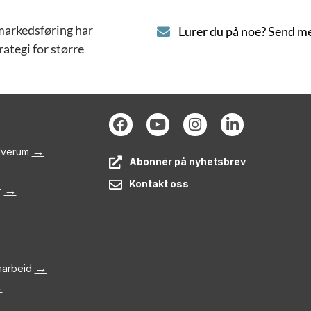
 markedsføring har
Lurer du på noe? Send me
ategi for større
→
Elverum
Abonnér på nyhetsbrev
Kontakt oss
→
r
→
amarbeid
→