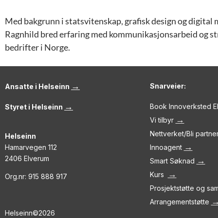
Med bakgrunn i statsvitenskap, grafisk design og digital
Ragnhild bred erfaring med kommunikasjonsarbeid og str
bedrifter i Norge.
→
Snarveier:
Ansatte i Helseinn
→
Book Innoverksted 
Styret i Helseinn
→
Vi tilbyr
Nettverket/Bli partne
Helseinn
→
Hamarvegen 112
Innoagent
2406 Elverum
→
Smart Søknad
→
Kurs
Org.nr: 915 888 917
Prosjektstøtte og s
Arrangementstøtte
Helseinn©2026