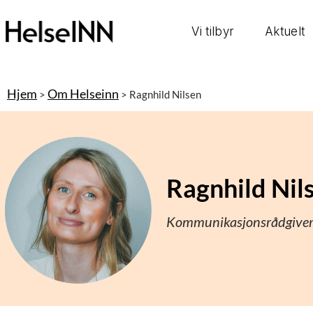
Vi tilbyr
Aktuelt
Hjem
Om Helseinn
>
>
Ragnhild Nilsen
Ragnhild Nil
Kommunikasjonsrådgive