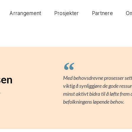
Arrangement
Prosjekter
Partnere
Om
sen
Med behovsdrevne prosesser sette
viktig å synliggjøre de gode ressu
r
minst aktivt bidra til å løfte fre
befolkningens løpende behov.